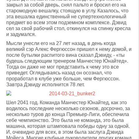
закрыл за собой дверь, снял пальто и бросил его на
старомодную вешалку, стоящую в углу. Казалось, что
эта вешалка единственный не супертехнологичный
предмет во всем этом подземном комплексе. Дэвид
сел за свой рабочий стол, откинулся на спинку кресла
и задумался.
Мысли унесли его на 27 лет назад, в день когда
великий сэр Алекс Фергюссон пришел к нему домой, и
после бутылки распитого вина сказал Дэвиду, - «ты
будешь следующим тренером Манчестер Юнайтед».
Тогда он даже не мог представить к чему это все
приведет. Оглядываясь назад он осознал, что
проработал в клубе уже больше, чем Фергюссон.
Завтра Дэвиду исполнится 78 лет.
Шел 2041 год. Команда Манчестер Юнайтед, как это
водилось последние несколько сезонов, досрочно, за
несколько туров до конца Премьер-Лиги, обеспечила
себе чемпионство. Это была не команда, это была
машина, которая штамповала победы одну за одной.
И, очевидно для всех, в этом была заслуга Дэвида
Мойеса. Многие клубные руководители других команд