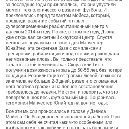
за последние годы признавались, что они упустили
момент технологического развития футбола. И
преклонялись перед талантом Мойеса, который,
предвидя развитие событий, открыл
суперсовременный реабилитационный центр в
далеком 2014-м году. Позже, в этом же году, Дэвид
уже открывал секретный скаутский центр. Спустя
несколько неудачных сезонов для Манчестер
Юнайтед, эта секретная база с комплексами
тренировки, рабилитации и подготовки игроков дали
неимоверные плоды. Вы только представьте, что
таланты такой величины как Скоулз или Гиггз
получили возможность играть до 50-55 лет, без потери
кондиций. Реабилитация от травмы любой сложности
занимала не больше 2-3 дней, разве что сломанная
нога портила график и на полное восстановление
требовалось до недели. Не стоит и говорить, что это
повергло в шок весь футбольный мир. Воцарилась
гегемония Манчестер Юнайтед на долгие годы.
Все эти мысли проносились в голове у Дэвида
Мойеса. Он был доволен выполненной работой. При
этом сам себя не считая каким-то особенным или
«избранным», как любили его называть болельщики.