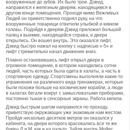
вооруженные до зубов. Их было трое. Дэвид,
направился к железным дверям, находящимся в
другом конце помещения. Проходя мимо Вежливых
Людей он приветственно поднял руку, на что
вооруженные товарищи ответили улыбкой и кивком
головы. Подойдя к дверям Дэвид приложил большой
палец к выемке, находящейся справа, и двери
открылись. Он вошел внутрь. Это оказался лифт.
Дэвид быстро нажал на кнопку с надписью «-5» и
лифт стремительно начал движение вниз.
Плавно остановившись лифт открыл двери в
огромное помещение, в котором находились сотни
людей, часть которых была одета в халаты, а часть в
спортивную одежду. Спортсмены выполняли какие-то
упражнения на различного вида тренажерах, которые
были похожи больше на космические корабли, а люди
в халатах бегали вокруг с замысловатыми приборами,
постоянно тыкая в сенсорные экраны. Работа кипела.
Дэвид быстрым шагом направился по проходу,
приветствую окружающих уже знакомым нам жестом.
Пройдя несколько десятков метров он оказался у
кабинета, на двери которого красовались все те же
буквы Д и М, как и на пальто. Зайдя внутрь Мойес