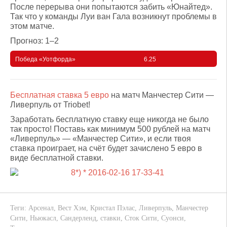
После перерыва они попытаются забить «Юнайтед».
Так что у команды Луи ван Гала возникнут проблемы в
этом матче.
Прогноз: 1–2
Победа «Уотфорда»
6.25
Бесплатная ставка 5 евро
на матч Манчестер Сити —
Ливерпуль от Triobet!
Заработать бесплатную ставку еще никогда не было
так просто! Поставь как минимум 500 рублей на матч
«Ливерпуль» — «Манчестер Сити», и если твоя
ставка проиграет, на счёт будет зачислено 5 евро в
виде бесплатной ставки.
Теги:
Арсенал
,
Вест Хэм
,
Кристал Пэлас
,
Ливерпуль
,
Манчестер
Сити
,
Ньюкасл
,
Сандерленд
,
ставки
,
Сток Сити
,
Суонси
,