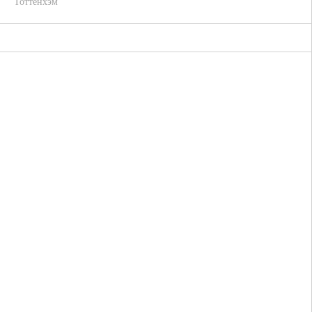
Тоттенхэм