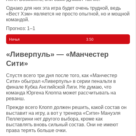
Однако для них эта игра будет очень трудной, ведь
«Вест Хэм» является не просто опытной, но и мощной
командой.
Прогноз: 1–1
Ничья
3.50
«Ливерпуль» — «Манчестер
Сити»
Спустя всего три дня после того, как «Манчестер
Сити» обыграл «Ливерпуль» в серии пенальти в
финале Кубка Английской Лиги. Не думаю, что
команда Юргена Клоппа может рассчитывать на
реванш.
Прежде всего Клопп должен решить, какой состав он
выставит на игру, а вот у тренера «Сити» Мануэля
Пеллегрини нет другого выбора, кроме как
выставлять вновь сильный состав. Они не имеют
права терять больше очки.