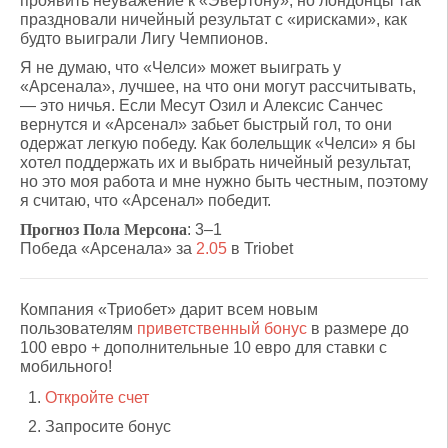
проявить неуважение к «Эвертону», но лондонцы так
праздновали ничейный результат с «ирисками», как
будто выиграли Лигу Чемпионов.
Я не думаю, что «Челси» может выиграть у
«Арсенала», лучшее, на что они могут рассчитывать,
— это ничья. Если Месут Озил и Алексис Санчес
вернутся и «Арсенал» забьет быстрый гол, то они
одержат легкую победу. Как болельщик «Челси» я бы
хотел поддержать их и выбрать ничейный результат,
но это моя работа и мне нужно быть честным, поэтому
я считаю, что «Арсенал» победит.
Прогноз Пола Мерсона
: 3–1
Победа «Арсенала» за
2.05
в Triobet
Компания «Триобет» дарит всем новым
пользователям
приветственный бонус
в размере до
100 евро + дополнительные 10 евро для ставки с
мобильного!
Откройте счет
Запросите бонус