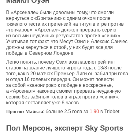
Майкл Оуэн
В «Арсенале» были довольны тому, что смогли
вернуться с «Британии» с одним очком после
тяжелого теста их претензий на титул в игре против
«гончаров». «Арсенал» должен прервать серию
из восьми неудачных результатов против «синих».
Учитывая тот факт, что Месут Озил и Алексис Санчес
должны вернуться в строй, у них будет все для
победы в Северном Лондоне.
Легко понять, почему Озил возглавляет рейтинг
ставок на звание лучшего игрока года с 13/8 после
того, как в 20 матчах Премьер-Лиги он забил три гола
и отдал 16 голевых передач. Он может повести
за собой «канониров» к победе в воскресенье,
а «Арсенал» наконец сможет прервать неудачную
серию без забитых голов в играх против «синих»,
которая составляет уже 8 часов.
Прогноз Майкла
: больше 2.5 гола за
1,90
в Triobet
Пол Мерсон, эксперт Sky Sports