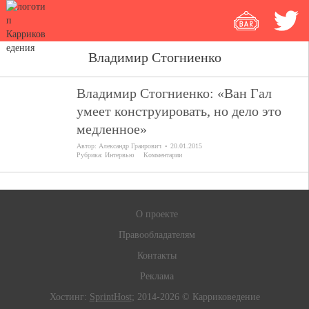
Владимир Стогниенко
Владимир Стогниенко: «Ван Гал
умеет конструировать, но дело это
медленное»
Автор:
Александр Граирович
20.01.2015
Рубрика:
Интервью
Комментарии
О проекте
Правообладателям
Контакты
Реклама
Хостинг:
SprintHost
; 2014-2026 © Карриковедение