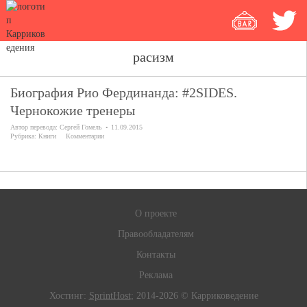
расизм
Биография Рио Фердинанда: #2SIDES.
Чернокожие тренеры
Автор перевода:
Сергей Гомель
11.09.2015
Рубрика:
Книги
Комментарии
О проекте
Правообладателям
Контакты
Реклама
Хостинг:
SprintHost
; 2014-2026 © Карриковедение