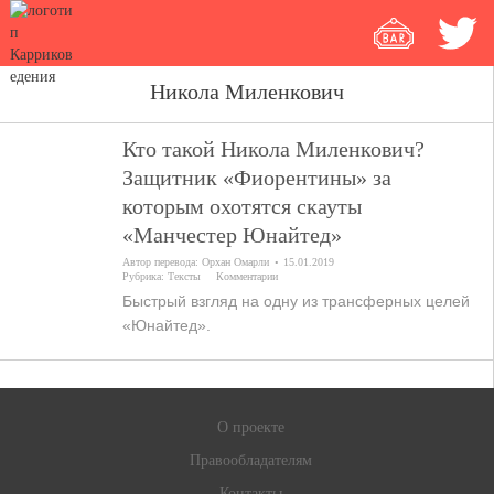
Никола Миленкович
Кто такой Никола Миленкович?
Защитник «Фиорентины» за
которым охотятся скауты
«Манчестер Юнайтед»
Автор перевода:
Орхан Омарли
15.01.2019
Рубрика:
Тексты
Комментарии
Быстрый взгляд на одну из трансферных целей
«Юнайтед».
О проекте
Правообладателям
Контакты