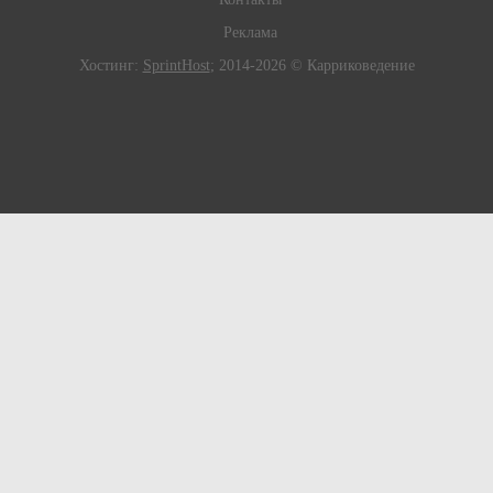
Реклама
Хостинг:
SprintHost
; 2014-2026 © Карриковедение