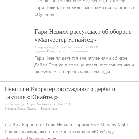
Football на телеканале Sky Sports, в которой
Гари Невилл поделился мыслями после игры со
«Суонси».
Гари Невилл рассуждает об обороне
«Манчестер Юнайтед»
Автор перевода:
Мария Омелянская
21.08.2015
Рубрика:
Видео
,
Тексты
Комментарии
Гари Невилл делится впечатлениями об игре
Дейли Блинда в роли центрального защитника и
рассуждает о перспективах команды.
Невилл и Каррагер рассуждают о дерби и
тактике «Юнайтед»
Автор перевода:
Мария Омелянская
16.04.2015
Рубрика:
Видео
,
Тексты
Комментарии
Джейми Каррагер и Гари Невилл в программе Monday Night
Football рассуждают о том, что позволило «Юнайтед»
обыграть «Сити» в дерби.