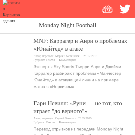
Monday Night Football
MNF: Каррагер и Анри о проблемах
«Юнайтед» в атаке
Автор перевода:
Мария Омелянская
24.12.2015
Рубрика:
Тексты
Комментарии
Эксперты Sky Sports Тьерри Анри и Джейми
Каррагер разбирают проблемы «Манчестер
Юнайтед» в атакующей линии на примере
матча с «Норвичем».
Гари Невилл: «Руни — не тот, кто
играет "до верного"»
Автор перевода:
Сергей Гомель
02.09.2015
Рубрика:
Тексты
Комментарии
Перевод отрывков из передачи Monday Night