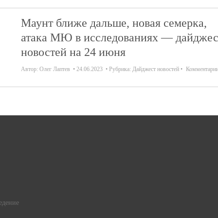
Маунт ближе дальше, новая семерка,
атака МЮ в исследованиях — дайджес
новостей на 24 июня
Автор:
Олег Лаптев
24.06.2023
Рубрика:
Дайджест новостей
Комментари
едение