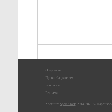
О проекте
Правообладателям
Контакты
Реклама
Хостинг:
SprintHost
; 2014-2026 © Карриков