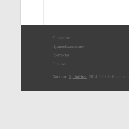
О проекте
Правообладателям
Контакты
Реклама
Хостинг:
SprintHost
; 2014-2026 © Карриков