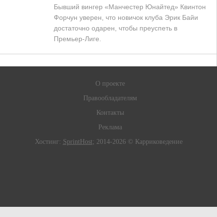
Бывший вингер «Манчестер Юнайтед» Квинтон
Форчун уверен, что новичок клуба Эрик Байи
достаточно одарен, чтобы преуспеть в
Премьер-Лиге.
О проекте
Правообладателям
Контакты
Реклама
Хостинг:
SprintHost
; 2014-2026 © Карриковедение