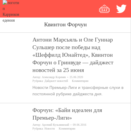
Квинтон Форчун
Антони Марсьяль и Оле Гуннар
Сульшер после победы над
«Шеффилд Юнайтед», Квинтон
Форчун о Гринвуде — дайджест
новостей за 25 июня
Автор:
Александр Коренев
25.06.2020
Рубрика:
Дайджест новостей
Комментарии
Новости Премьер-Лиги и трансферные слухи в
постоянной рубрике дайджеста дня.
Форчун: «Байи идеален для
Премьер-Лиги»
Автор:
Арсений Кузьминский
09.06.2016
Рубрика:
Новости
Комментарии