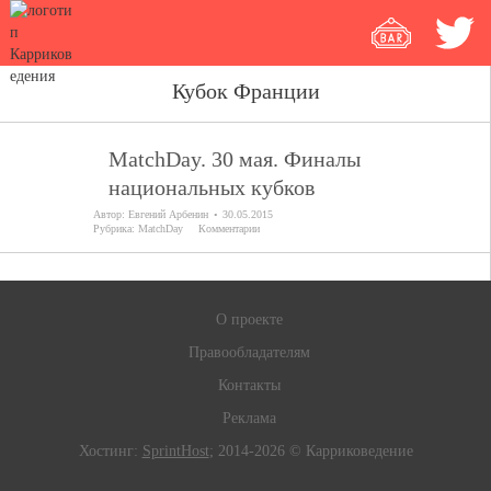
Кубок Франции
MatchDay. 30 мая. Финалы
национальных кубков
Автор:
Евгений Арбенин
30.05.2015
Рубрика:
MatchDay
Комментарии
О проекте
Правообладателям
Контакты
Реклама
Хостинг:
SprintHost
; 2014-2026 © Карриковедение