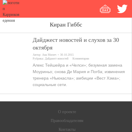
Киран Гиббс
Дайджест новостей и слухов за 30
октября
Автор:
Ана Милич
30.10.2015
Рубрика:
Дайджест новостей
Комментарии
Алекс Тейшейра и «Челси»; безумная замена
Моуриньо; снова Ди Мария и Погба; извинения
тренера «Ньюкасла»; амбиции «Вест Хэма»;
социальные сети.
О проекте
Правообладателям
Контакты