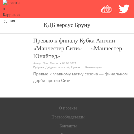
КДБ версус Бруну
Превью к финалу Кубка Англии
«Манчестер Сити» — «Манчестер
Юнайтед»
Автор:
Олег Лаптев
03.06.2023
Рубрика:
Дайджест новостей
,
Превью
Комментарии
Превью к главному матчу сезона — финальном
дерби против Сити
О проекте
Правообладателям
Контакты