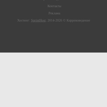
Контакты
Реклама
Хостинг:
SprintHost
; 2014-2026 © Карриковедение