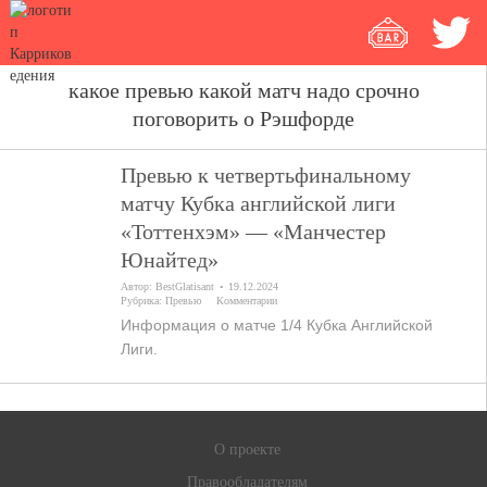
какое превью какой матч надо срочно
поговорить о Рэшфорде
Превью к четвертьфинальному
матчу Кубка английской лиги
«Тоттенхэм» — «Манчестер
Юнайтед»
Автор:
BestGlatisant
19.12.2024
Рубрика:
Превью
Комментарии
Информация о матче 1/4 Кубка Английской
Лиги.
О проекте
Правообладателям