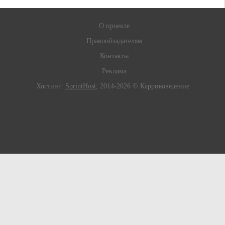
О проекте
Правообладателям
Контакты
Реклама
Хостинг:
SprintHost
; 2014-2026 © Карриковедение