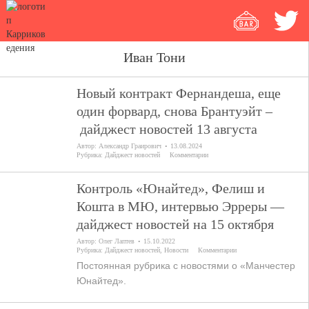
Иван Тони
Новый контракт Фернандеша, еще
один форвард, снова Брантуэйт –
дайджест новостей 13 августа
Автор:
Александр Граирович
13.08.2024
Рубрика:
Дайджест новостей
Комментарии
Контроль «Юнайтед», Фелиш и
Кошта в МЮ, интервью Эрреры —
дайджест новостей на 15 октября
Автор:
Олег Лаптев
15.10.2022
Рубрика:
Дайджест новостей
,
Новости
Комментарии
Постоянная рубрика с новостями о «Манчестер
Юнайтед».