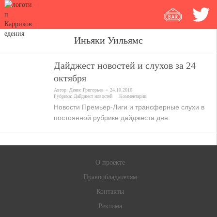
Иньяки Уильямс
Дайджест новостей и слухов за 24
октября
Автор:
Денис Григорьев
24.10.2016
Рубрика:
Дайджест новостей
Комментарии
Новости Премьер-Лиги и трансферные слухи в
постоянной рубрике дайджеста дня.
О проекте
Правообладателям
Контакты
Реклама