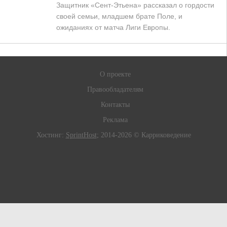
Защитник «Сент-Этьена» рассказал о гордости
своей семьи, младшем брате Поле, и
ожиданиях от матча Лиги Европы.
О проекте
Правообладателям
Контакты
Реклама
Хостинг:
SprintHost
; 2014-2026 © Карриковедение