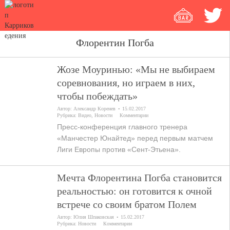
Флорентин Погба
Жозе Моуринью: «Мы не выбираем
соревнования, но играем в них,
чтобы побеждать»
Автор:
Александр Коренев
15.02.2017
Рубрика:
Видео
,
Новости
Комментарии
Пресс-конференция главного тренера
«Манчестер Юнайтед» перед первым матчем
Лиги Европы против «Сент-Этьена».
Мечта Флорентина Погба становится
реальностью: он готовится к очной
встрече со своим братом Полем
Автор:
Юлия Шпаковская
15.02.2017
Рубрика:
Новости
Комментарии