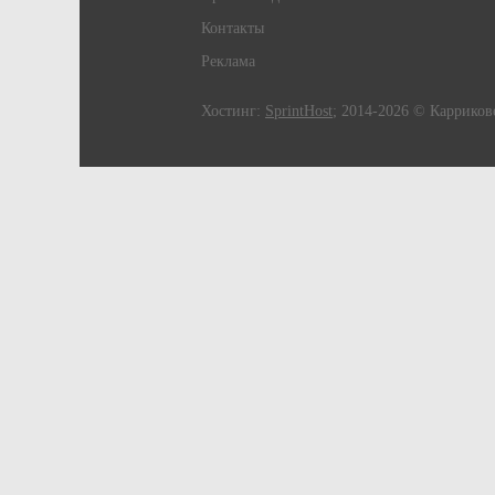
Контакты
Реклама
Хостинг:
SprintHost
; 2014-2026 © Карриков