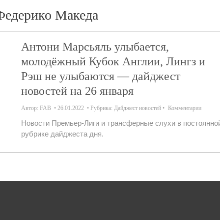
Федерико Македа
Антони Марсьяль улыбается,
молодёжный Кубок Англии, Лингз и
Рэш не улыбаются — дайджест
новостей на 26 января
Автор:
FAB
26.01.2022
Рубрика:
Дайджест новостей
Комментарии
Новости Премьер-Лиги и трансферные слухи в постоянно
рубрике дайджеста дня.