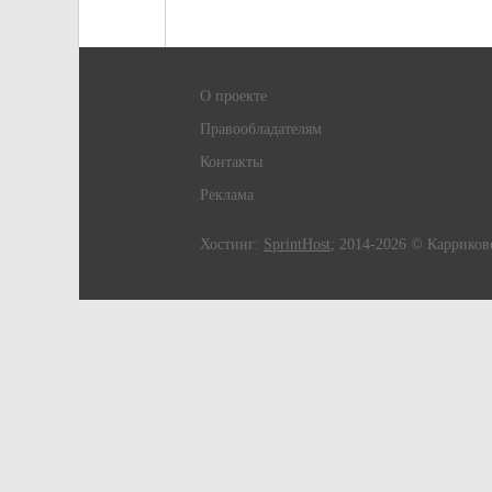
О проекте
Правообладателям
Контакты
Реклама
Хостинг:
SprintHost
; 2014-2026 © Карриков