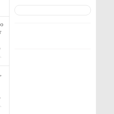
 о
т
и
.
,
и
.