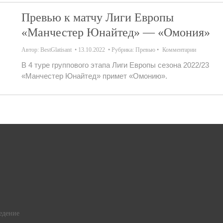
Превью к матчу Лиги Европы
«Манчестер Юнайтед» — «Омония»
Автор:
BestGlatisant
13.10.2022
Рубрика:
Превью
Комментарии
В 4 туре группового этапа Лиги Европы сезона 2022/23
«Манчестер Юнайтед» примет «Омонию».
едение