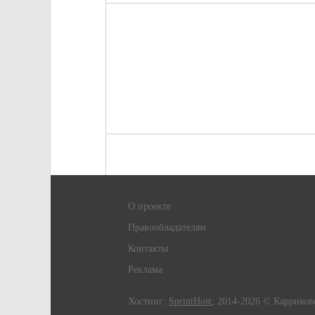
О проекте
Правообладателям
Контакты
Реклама
Хостинг:
SprintHost
; 2014-2026 © Карриков