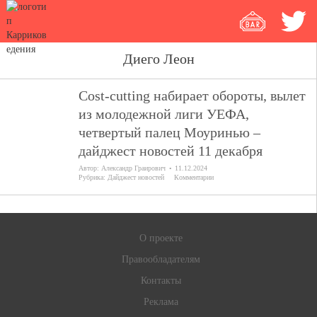
Диего Леон
Cost-cutting набирает обороты, вылет
из молодежной лиги УЕФА,
четвертый палец Моуринью –
дайджест новостей 11 декабря
Автор:
Александр Граирович
11.12.2024
Рубрика:
Дайджест новостей
Комментарии
О проекте
Правообладателям
Контакты
Реклама