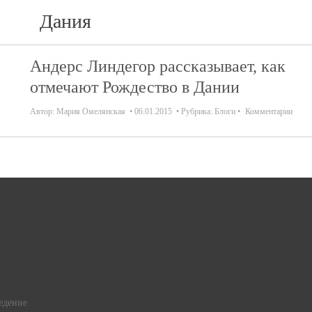
Дания
Андерс Линдегор рассказывает, как
отмечают Рождество в Дании
Автор:
Мария Омелянская
06.01.2015
Рубрика:
Блоги
Комментарии
едение