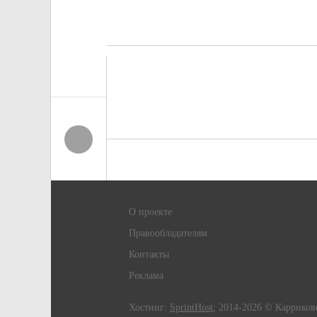
О проекте
Правообладателям
Контакты
Реклама
Хостинг:
SprintHost
; 2014-2026 © Карриков