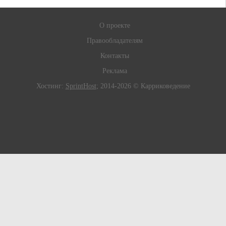
О проекте
Правообладателям
Контакты
Реклама
Хостинг:
SprintHost
; 2014-2026 © Карриковедение