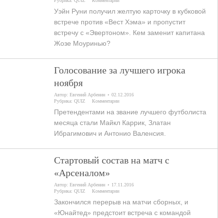
Рубрика:
QUIZ
Комментарии
Уэйн Руни получил желтую карточку в кубковой
встрече против «Вест Хэма» и пропустит
встречу с «Эвертоном». Кем заменит капитана
Жозе Моуринью?
Голосование за лучшего игрока
ноября
Автор:
Евгений Арбенин
02.12.2016
Рубрика:
QUIZ
Комментарии
Претендентами на звание лучшего футболиста
месяца стали Майкл Каррик, Златан
Ибрагимович и Антонио Валенсия.
Стартовый состав на матч с
«Арсеналом»
Автор:
Евгений Арбенин
17.11.2016
Рубрика:
QUIZ
Комментарии
Закончился перерыв на матчи сборных, и
«Юнайтед» предстоит встреча с командой