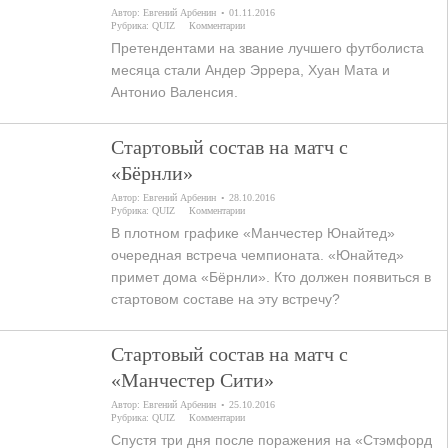
Автор:
Евгений Арбенин
01.11.2016
Рубрика:
QUIZ
Комментарии
Претендентами на звание лучшего футболиста
месяца стали Андер Эррера, Хуан Мата и
Антонио Валенсия.
Стартовый состав на матч с
«Бёрнли»
Автор:
Евгений Арбенин
28.10.2016
Рубрика:
QUIZ
Комментарии
В плотном графике «Манчестер Юнайтед»
очередная встреча чемпионата. «Юнайтед»
примет дома «Бёрнли». Кто должен появиться в
стартовом составе на эту встречу?
Стартовый состав на матч с
«Манчестер Сити»
Автор:
Евгений Арбенин
25.10.2016
Рубрика:
QUIZ
Комментарии
Спустя три дня после поражения на «Стэмфорд