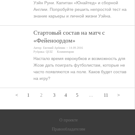
Уэйн Руни. Капитан «Юнайтед» и сборной
Англии. Попробуйте решить непростой тест на
знание карьеры и личной жизни Уэйна.
Стартовый состав на матч с
«Фейеноордом»
Автор:
Евгений Арбенин
14.09.2016
Рубрика:
QUIZ
Комментарии
Настало время еврокубков и возможность для
Жозе дать поиграть футболистам, которые не
часто появляются на поле. Каков будет состав
на игру?
<
1
2
3
4
5
11
>
…
О проекте
Правообладателям