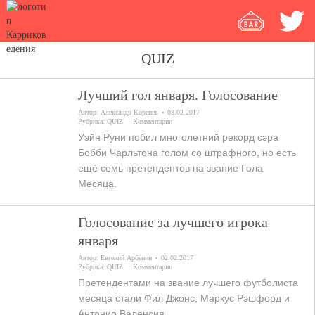
QUIZ
Лучший гол января. Голосование
Автор:
Александр Коренев
03.02.2017
Рубрика:
QUIZ
Комментарии
Уэйн Руни побил многолетний рекорд сэра
Бобби Чарльтона голом со штрафного, но есть
ещё семь претендентов на звание Гола
Месяца.
Голосование за лучшего игрока
января
Автор:
Евгений Арбенин
02.02.2017
Рубрика:
QUIZ
Комментарии
Претендентами на звание лучшего футболиста
месяца стали Фил Джонс, Маркус Рэшфорд и
Антонио Валенсия.