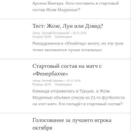
Арсена Венгера. Кого поставить в стартовый
состав Жозе Моуринью?
Тест: Жозе, Луи или Дэвид?
Автор:
Арсений Кузьминский
04.11.2016
Рубрика:
QUIZ
Комментарии
Рекордсменов в «Юнайтед» много, но эти трое
точно запомнятся лучше остальных.
Стартовый состав на матч с
«Фенербахче»
Автор:
Евгений Арбенин
02.11.2016
Рубрика:
QUIZ
Комментарии
Команда отправилась в Турцию, а Жозе
Моуринью объявил список из 21-го футболиста
на этот матч. Кто попадёт в стартовый состав?
Голосование за лучшего игрока
октября