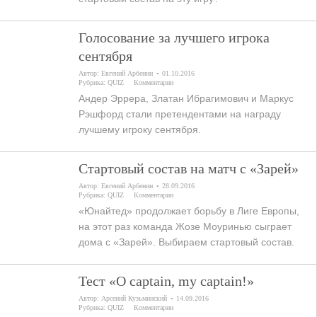
Голосование за лучшего игрока
сентября
Автор:
Евгений Арбенин
01.10.2016
Рубрика:
QUIZ
Комментарии
Андер Эррера, Златан Ибрагимович и Маркус
Рэшфорд стали претендентами на награду
лучшему игроку сентября.
Стартовый состав на матч с «Зарей»
Автор:
Евгений Арбенин
28.09.2016
Рубрика:
QUIZ
Комментарии
«Юнайтед» продолжает борьбу в Лиге Европы,
на этот раз команда Жозе Моуринью сыграет
дома с «Зарей». Выбираем стартовый состав.
Тест «O captain, my captain!»
Автор:
Арсений Кузьминский
14.09.2016
Рубрика:
QUIZ
Комментарии