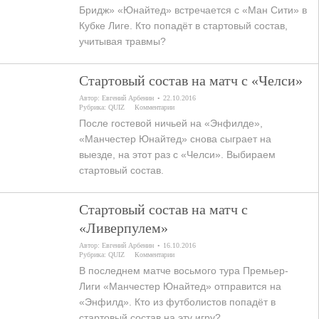
Бридж» «Юнайтед» встречается с «Ман Сити» в
Кубке Лиге. Кто попадёт в стартовый состав,
учитывая травмы?
Стартовый состав на матч с «Челси»
Автор:
Евгений Арбенин
22.10.2016
Рубрика:
QUIZ
Комментарии
После гостевой ничьей на «Энфилде»,
«Манчестер Юнайтед» снова сыграет на
выезде, на этот раз с «Челси». Выбираем
стартовый состав.
Стартовый состав на матч с
«Ливерпулем»
Автор:
Евгений Арбенин
16.10.2016
Рубрика:
QUIZ
Комментарии
В последнем матче восьмого тура Премьер-
Лиги «Манчестер Юнайтед» отправится на
«Энфилд». Кто из футболистов попадёт в
стартовый состав на эту игру?