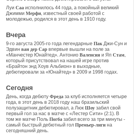
Луи
Саа
исполнилось 44 года, а покойный великий
Джимми
Мерфи
, известный своей работой с
молодежью, родился в этот день в 1910 году.
Вчера
9-го августа 2005-го года легендарные
Пак
Джи-Сун и
Эдвин
ван дер Сар
впервые вышли на поле за
«Манчестер Юнайтед». Антонио
Валенсия
и Яп
Стам
,
который присутствовал на нашей игре против
«Брайтон энд Хоув Альбион» в выходные,
дебютировали за «Юнайтед» в 2009 и 1998 годах.
Сегодня
День, когда дебюту
Фреда
за клуб исполняется четыре
года, в этот день в 2018 году наш бразильский
полузащитник дебютировал, а Люк
Шоу
забил свой
первый гол за нас в матче с «Лестер Сити» (2:1). В
том же матче Поль
Погба
забил всего за три минуты -
самый быстрый дебютный гол
Премьер-лиги
на
сегодняшний день.