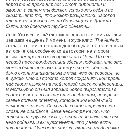
через тебя проходит весь этот адреналин и
эмоции, а затем ты должен успокоить себя и не
сказать что-то, что может раздражать игроков
или плохо отразиться на болельщиках. Должно
быть, это довольно трудно сделать
».
Лори
Уитвелл
из «Атлетик» освещал все семь матчей
Тен Хага
на данный момент, и журналист
The Athletic
согласен с тем, что голландец обладает естественным
авторитетом, особенно когда говорит на втором
языке: «
Я просто повторяю слова Пола. На его
первой пресс-конференции здесь я подумал, что это
может быть неловко, потому что его общение
было очень минимальным в том, что он говорил, но
я думаю, что он просто хотел сохранить контроль
над своим языком на той первой пресс-конференции.
В Мельбурне он был гораздо более выразителен в
своих словах, а в воскресенье он дал нам, наверное,
самые полные ответы, которые мы когда-либо
слышали от него. Он всегда контролировал свои
слова, не ошибался, даже несмотря на то, что
говорил на другом языке, который не является для
него родным, и вы чувствуете, что у него есть
авторитет. Очевидно, что за закрытыми дверями