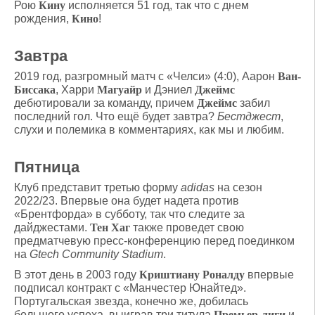
Рою
Кину
исполняется 51 год, так что с днем
рождения,
Кино
!
Завтра
2019 год, разгромный матч с «Челси» (4:0), Аарон
Ван-
Биссака
, Харри
Магуайр
и Дэниел
Джеймс
дебютировали за команду, причем
Джеймс
забил
последний гол. Что ещё будет завтра?
Бестджест
,
слухи и полемика в комментариях, как мы и любим.
Пятница
Клуб представит третью форму
adidas
на сезон
2022/23. Впервые она будет надета против
«Брентфорда» в субботу, так что следите за
дайджестами.
Тен Хаг
также проведет свою
предматчевую пресс-конференцию перед поединком
на
Gtech Community Stadium
.
В этот день в 2003 году
Криштиану Роналду
впервые
подписал контракт с «Манчестер Юнайтед».
Португальская звезда, конечно же, добилась
большого успеха, выиграв три титула
Премьер-лиги
и