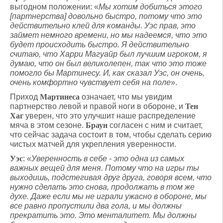
выгодном положении: «
Мы хотим добиться этого
[партнерства] довольно быстро, потому что это
действительно клей для команды. Уэс прав, это
займет немного времени, но мы надеемся, что это
будет происходить быстро. Я действительно
считаю, что Харри Магуайр был лучшим игроком, я
думаю, что он был великолепен, так что это тоже
помогло бы Мартинесу. И, как сказал Уэс, он очень,
очень комфортно чувствует себя на поле
».
Приход
Мартинеса
означает, что мы увидим
партнерство левой и правой ноги в обороне, и
Тен
Хаг
уверен, что это улучшит наше распределение
мяча в этом сезоне.
Браун
согласен с ним и считает,
что сейчас задача состоит в том, чтобы сделать серию
чистых матчей для укрепления уверенности.
Уэс
: «
Уверенность в себе - это одна из самых
важных вещей для меня. Потому что на игры ты
выходишь, подстегивая друг друга, говоря всем, что
нужно сделать это снова, продолжать в том же
духе. Даже если мы не играли ужасно в обороне, мы
все равно пропустили два гола, и мы должны
прекратить это. Это менталитет. Мы должны