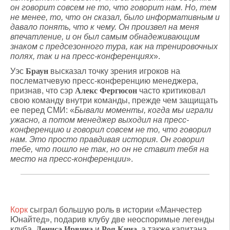
он говорит совсем не то, что говорит нам. Но, тем
не менее, то, что он сказал, было информативным и
давало понять, что к чему. Он произвел на меня
впечатление, и он был самым обнадеживающим
знаком с предсезонного тура, как на тренировочных
полях, так и на пресс-конференциях
».
Уэс
Браун
высказал точку зрения игроков на
послематчевую пресс-конференцию менеджера,
признав, что сэр
Алекс Фергюсон
часто критиковал
свою команду внутри команды, прежде чем защищать
ее перед СМИ: «
Бывали моменты, когда мы играли
ужасно, а потом менеджер выходил на пресс-
конференцию и говорил совсем не то, что говорил
нам. Это просто правдивая история. Он говорил
тебе, что пошло не так, но он не ставит тебя на
место на пресс-конференции
».
Корк
сыграл большую роль в истории «Манчестер
Юнайтед», подарив клубу две неоспоримые легенды
клуба,
Дениса Ирвина
и
Роя Кина
, а также капитана,