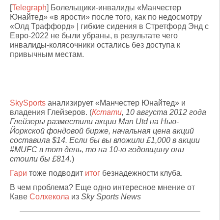
[
Telegraph
] Болельщики-инвалиды «Манчестер
Юнайтед» «в ярости» после того, как по недосмотру
«Олд Траффорд» | гибкие сидения в Стретфорд Энд с
Евро-2022 не были убраны, в результате чего
инвалиды-колясочники остались без доступа к
привычным местам.
SkySports
анализирует «Манчестер Юнайтед» и
владения Глейзеров. (
Кстати
, 10 августа 2012 года
Глейзеры разместили акции Man Utd на Нью-
Йоркской фондовой бирже, начальная цена акций
составила $14. Если бы вы вложили £1,000 в акции
#MUFC в тот день, то на 10-ю годовщину они
стоили бы £814.
)
Гари
тоже подводит
итог
безнадежности клуба.
В чем проблема? Еще одно интересное мнение от
Каве
Солхекола
из
Sky Sports News