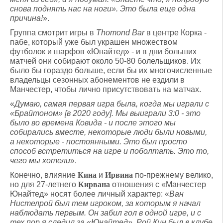
снова поднять нас на ноги». Это была еще одна
причина!
».
Группа смотрит игры в
Thomond Bar
в центре Корка -
пабе, который уже был украшен множеством
футболок и шарфов «Юнайтед» - и в дни больших
матчей они собирают около 50-80 болельщиков. Их
было бы гораздо больше, если бы их многочисленные
владельцы сезонных абонементов не ездили в
Манчестер, чтобы лично присутствовать на матчах.
«
Думаю, самая первая игра была, когда мы играли с
«Брайтоном» [в 2020 году]. Мы выиграли 3:0 - это
было во времена Ковида - и после этого мы
собирались вместе, некоторые люди были новыми,
а некоторые - постоянными. Это был просто
способ встретиться на игре и поболтать. Это то,
чего мы хотели
».
Конечно, влияние
Кина
и
Ирвина
по-прежнему велико,
но для 27-летнего
Кирвана
отношения с «Манчестер
Юнайтед» носят более личный характер: «
Ван
Нистелрой был тем игроком, за которым я начал
наблюдать первым. Он забил гол в одной игре, и с
тех пор я следил за «Юнайтед». Рой Кин был в клубе