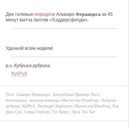
Две голевые
передачи
Альваро
Фернандеса
за 45
минут матча против «Хаддерсфилда».
Удачной всем недели!
p.s.
Кубрика рубрика
КубРуб
Теги:
Альваро Фернандес
,
Английская Премьер-Лига
,
болельщики
,
женская команда «Манчестер Юнайтед»
,
Кубрика
рубрика
,
КубРуб
,
Лисандро Мартинес
,
Манчестер Юнайтед
,
Пак
Джи Сун
,
Семья Глейзер
,
Уэс Браун
,
Эрик Тен Хаг