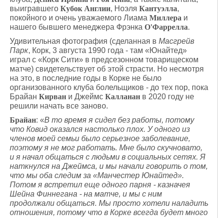
выигравшего
Кубок Англии
, Ноэля
Кантуэлла
,
покойного и очень уважаемого Лиама
Миллера
и
нашего бывшего менеджера Фрэнка
О'Фаррелла
.
Удивительная фотография (сделанная в
Масгрейв
Парк
, Корк, 3 августа 1990 года - там «Юнайтед»
играл с «Корк Сити» в предсезонном товарищеском
матче) свидетельствует об этой страсти. Но несмотря
на это, в последние годы в Корке не было
организованного клуба болельщиков - до тех пор, пока
Брайан
Кирван
и Джеймс
Калланан
в 2020 году не
решили начать все заново.
Брайан
: «
В то время я сидел без работы, потому
что Ковид оказался настолько плох. У одного из
членов моей семьи было серьезное заболевание,
поэтому я не мог работать. Мне было скучновато,
и я начал общаться с людьми в социальных сетях. Я
наткнулся на Джеймса, и мы начали говорить о том,
что мы оба следим за «Манчестер Юнайтед».
Потом я встретил еще одного парня - казначея
Шейна Финнегана - на матче, и мы с ним
продолжали общаться. Мы просто хотели наладить
отношения, потому что в Корке всегда будет много