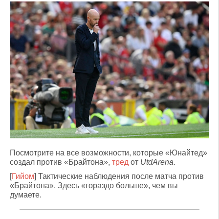
Посмотрите на все возможности, которые «Юнайтед»
создал против «Брайтона»,
тред
от
UtdArena
.
[
Гийом
] Тактические наблюдения после матча против
«Брайтона». Здесь «гораздо больше», чем вы
думаете.