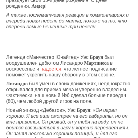
празднует свой 33-й день рождения. С днем
рождения,
Андер
!
А также послематчевая реакция в комментариях и
впереди новая неделя до матча, похоже на то, что
впереди самые бешенные три недели.
Легенда «Манчестер Юнайтед» Уэс
Браун
был
воодушевлен дебютом Лисандро
Мартинеса
в
воскресенье и
надеется
, что летнее подписание
поможет укрепить нашу оборону в этом сезоне.
Лисандро
был умен в своих движениях, неоднократно
открывался для приема мяча и уверенно владел им.
Фактически, наш новый №6 сделал больше передач
(80), чем любой другой игрок на поле.
Новый эпизод «Дебатов», Уэс
Браун
: «
Он играл
хорошо. Я все еще смотрел на его габариты, но он
мне нравится. Он резкий, он у тебя на виду, он не
боится ввязываться в игру и хорошо передает мяч.
Он занял несколько хороших позиций, и для его