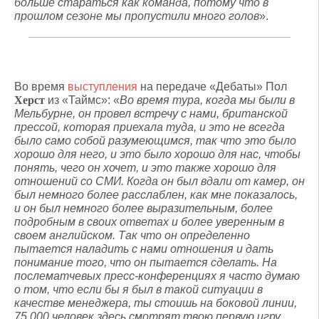
больше стараться как команда, потому что в
прошлом сезоне мы пропустили много голов
».
Во время
выступления
на передаче «Дебаты» Пол
Херст
из «Таймс»: «
Во время тура, когда мы были в
Мельбурне, он провел встречу с нами, британской
прессой, которая приехала туда, и это не всегда
было само собой разумеющимся, так что это было
хорошо для него, и это было хорошо для нас, чтобы
понять, чего он хочет, и это также хорошо для
отношений со СМИ. Когда он был вдали от камер, он
был немного более расслаблен, как мне показалось,
и он был немного более выразительным, более
подробным в своих ответах и более уверенным в
своем английском. Так что он определенно
пытается наладить с нами отношения и дать
понимание того, что он пытается сделать. На
послематчевых пресс-конференциях я часто думаю
о том, что если бы я был в такой ситуации в
качестве менеджера, ты стоишь на боковой линии,
75 000 человек здесь смотрят твою первую игру,