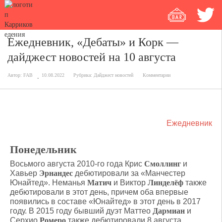
Ежедневник, «Дебаты» и Корк —
дайджест новостей на 10 августа
Автор:
FAB
10.08.2022
Рубрика:
Дайджест новостей
Комментарии
Ежедневник
Понедельник
Восьмого августа 2010-го года Крис
Смоллинг
и
Хавьер
Эрнандес
дебютировали за «Манчестер
Юнайтед». Неманья
Матич
и Виктор
Линделёф
также
дебютировали в этот день, причем оба впервые
появились в составе «Юнайтед» в этот день в 2017
году. В 2015 году бывший дуэт Маттео
Дармиан
и
Серхио
Ромеро
также дебютировали 8 августа.