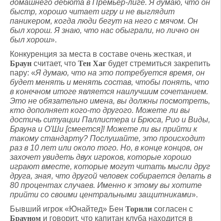
домашнего дебюта в Премьер-лиге. Я думаю, что он
быстр, хорошо читает игру и не выглядит
паникером, когда люди бегут на него с мячом. Он
был хорош. Я знаю, что нас обыграли, но лично он
был хорош
».
Конкуренция за места в составе очень жесткая, и
Браун
считает, что
Тен Хаг
будет стремиться закрепить
пару: «
Я думаю, что на это потребуется время, он
будет менять и менять состав, чтобы понять, что
в конечном итоге является наилучшим сочетанием.
Это не обязательно имена, вы должны посмотреть,
кто дополняет кого-то другого. Можете ли вы
достичь ситуации Паллистера и Брюса, Рио и Виды,
Брауна и О'Ши [смеется]! Можете ли вы прийти к
такому стандарту? Послушайте, это происходит
раз в 10 лет или около того. Но, в конце концов, он
захочет увидеть двух игроков, которые хорошо
играют вместе, которые могут читать мысли друг
друга, зная, что другой человек собирается делать в
80 процентах случаев. Именно к этому вы хотите
прийти со своими центральными защитниками
».
Бывший игрок «Юнайтед» Бен
Торнли
согласен с
Брауном
и говорит, что капитан клуба находится в