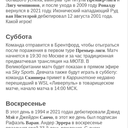
Лигу чемпионов
, и после ухода в 2009 году
Роналду
вернулся в 2021 году. Иконический нападающий Руд
ван Нистелрой
дебютировал 12 августа 2001 года.
Какой игрок!
Суббота
Команда отправится в Брентфорд, чтобы отыграться
после поражения в первом туре
Премьер-лиги
. Матч
начнется в 19:30 по Москве и за час традиционная
предматчевая трансляция на
МЮТВ
. В
Великобритании матч будет показан в прямом эфире
на
Sky Sports
. Девчата также будут играть в субботу:
команда
Скиннера
примет в
Каррингтоне
недавно
перешедший в WSL «Ливерпуль» в товарищеском
матче, начало матча в 14:00 МСК.
Воскресенье
В этот день в 1994 и 2021 годах дебютировали Дэвид
Мэй
и Джейдон
Санчо
, в этот же день был подписан
Рафаэль
Варан
. Андер
Эррера
в воскресенье