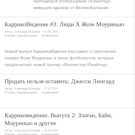
пригодиться болельщикам «Юнайтед»,
живущим вдалеке от Великобритании.
КаррикоВидение #3: Люди X Жозе Моуринью
Автор:
Александр Кузнецов
01.08.2016
Рубрика:
Карриковидение
Комментарии
Новый выпуск КарриковИдения расскажет о тактических
схемах Жозе Моуринью и типах футболистов, которые
предпочитает новый тренер «Манчестер Юнайтед».
Продать нельзя оставить: Джесси Лингард
Автор:
Александр Кузнецов
07.07.2016
Рубрика:
Карриковидение
Комментарии
Карриковидение. Выпуск 2: Златан, Байи,
Моуринью и другие
Автор:
Александр Кузнецов
24.06.2016
Рубрика:
Карриковидение
Комментарии