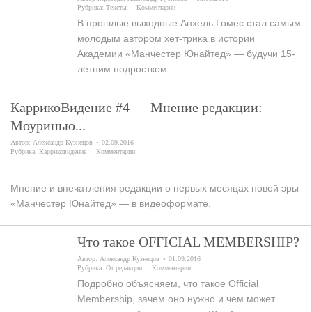
Рубрика:
Тексты
Комментарии
В прошлые выходные Анхель Гомес стал самым
молодым автором хет-трика в истории
Академии «Манчестер Юнайтед» — будучи 15-
летним подростком.
КаррикоВидение #4 — Мнение редакции:
Моуринью...
Автор:
Александр Кузнецов
02.09.2016
Рубрика:
Карриковидение
Комментарии
Мнение и впечатления редакции о первых месяцах новой эры
«Манчестер Юнайтед» — в видеоформате.
Что такое OFFICIAL MEMBERSHIP?
Автор:
Александр Кузнецов
01.09.2016
Рубрика:
От редакции
Комментарии
Подробно объясняем, что такое Official
Membership, зачем оно нужно и чем может