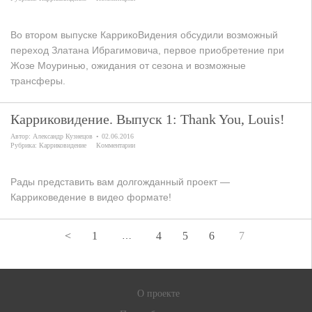
Во втором выпуске КаррикоВидения обсудили возможный
переход Златана Ибрагимовича, первое приобретение при
Жозе Моуринью, ожидания от сезона и возможные
трансферы.
Карриковидение. Выпуск 1: Thank You, Louis!
Автор:
Александр Кузнецов
02.06.2016
Рубрика:
Карриковидение
Комментарии
Рады представить вам долгожданный проект —
Карриковедение в видео формате!
<
1
4
5
6
7
…
О проекте