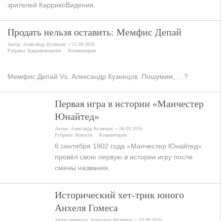
зрителей КаррикоВидения.
Продать нельзя оставить: Мемфис Депай
Автор:
Александр Кузнецов
12.09.2016
Рубрика:
Карриковидение
Комментарии
Мемфис Депай Vs. Александр Кузнецов. Пошумим, …?
Первая игра в истории «Манчестер
Юнайтед»
Автор:
Александр Кузнецов
06.09.2016
Рубрика:
Новости
Комментарии
6 сентября 1902 года «Манчестер Юнайтед»
провёл свою первую в истории игру после
смены названия.
Исторический хет-трик юного
Анхеля Гомеса
Автор перевода:
Александр Кузнецов
03.09.2016