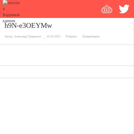
h9N-e3OEYMw
Автор:
Александр Граирович
10.10.2015
Рубрика:
Комментарии