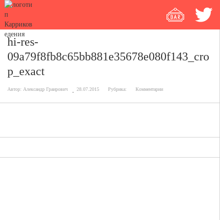
hi-res-
09a79f8fb8c65bb881e35678e080f143_cro
p_exact
Автор:
Александр Граирович
28.07.2015
Рубрика:
Комментарии