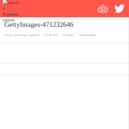
GettyImages-471232646
Автор:
Александр Граирович
20.06.2015
Рубрика:
Комментарии