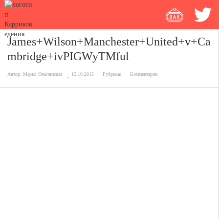
James+Wilson+Manchester+United+v+Ca
mbridge+ivPIGWyTMful
Автор:
Мария Омелянская
15.10.2015
Рубрика:
Комментарии