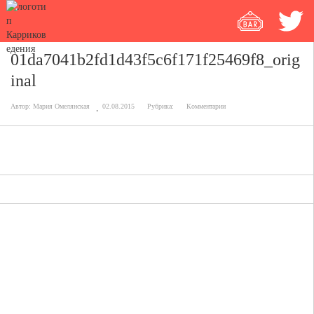
01da7041b2fd1d43f5c6f171f25469f8_orig
inal
Автор:
Мария Омелянская
02.08.2015
Рубрика:
Комментарии