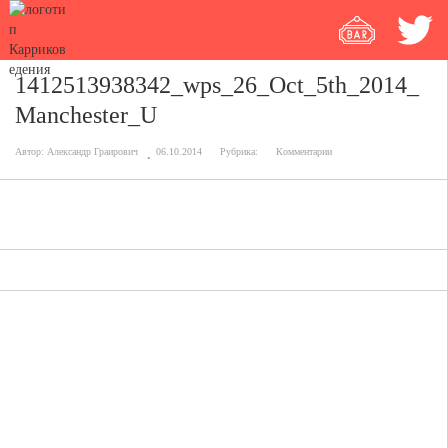
1412513938342_wps_26_Oct_5th_2014_
Manchester_U
Автор:
Александр Граирович
06.10.2014
Рубрика:
Комментарии