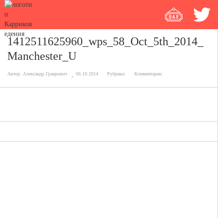
1412511625960_wps_58_Oct_5th_2014_
Manchester_U
Автор:
Александр Граирович
06.10.2014
Рубрика:
Комментарии