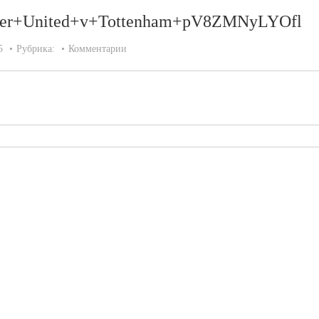
er+United+v+Tottenham+pV8ZMNyLYOfl
5
Рубрика:
Комментарии