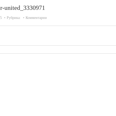
er-united_3330971
15
Рубрика:
Комментарии