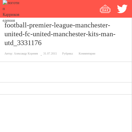
football-premier-league-manchester-
united-fc-united-manchester-kits-man-
utd_3331176
Автор:
Александр Коренев
31.07.2015
Рубрика:
Комментарии