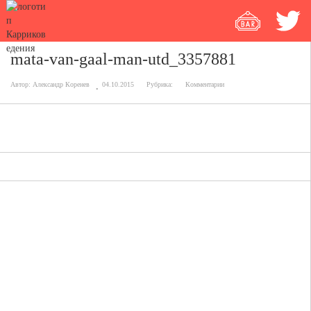
mata-van-gaal-man-utd_3357881
Автор:
Александр Коренев
04.10.2015
Рубрика:
Комментарии