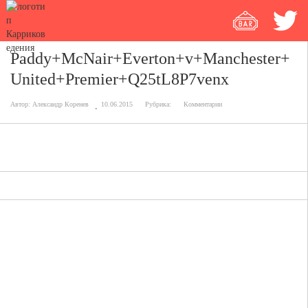
Paddy+McNair+Everton+v+Manchester+
United+Premier+Q25tL8P7venx
Автор:
Александр Коренев
10.06.2015
Рубрика:
Комментарии