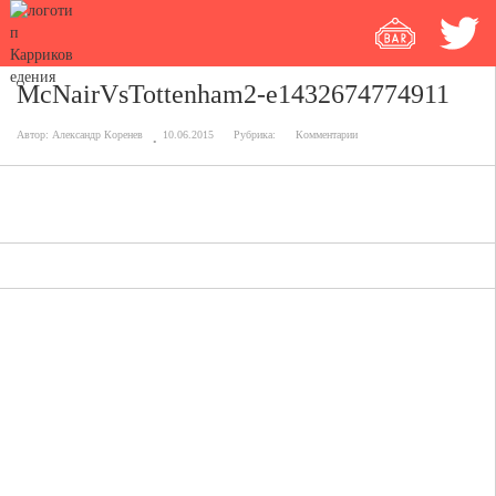
McNairVsTottenham2-e1432674774911
Автор:
Александр Коренев
10.06.2015
Рубрика:
Комментарии