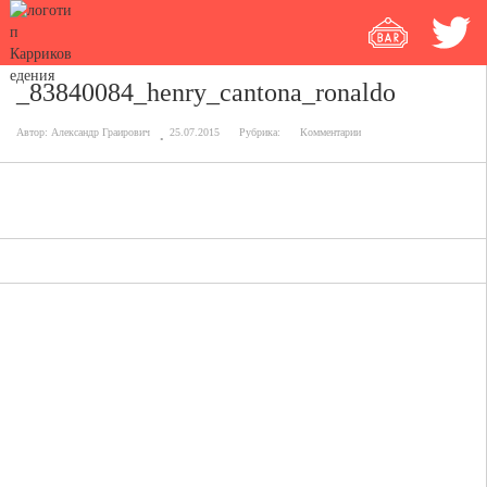
_83840084_henry_cantona_ronaldo
Автор:
Александр Граирович
25.07.2015
Рубрика:
Комментарии