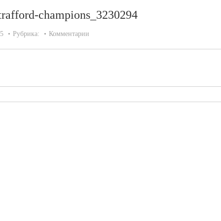
d-trafford-champions_3230294
15
Рубрика:
Комментарии