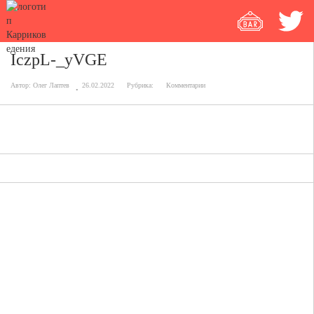
IczpL-_yVGE
Автор:
Олег Лаптев
26.02.2022
Рубрика:
Комментарии