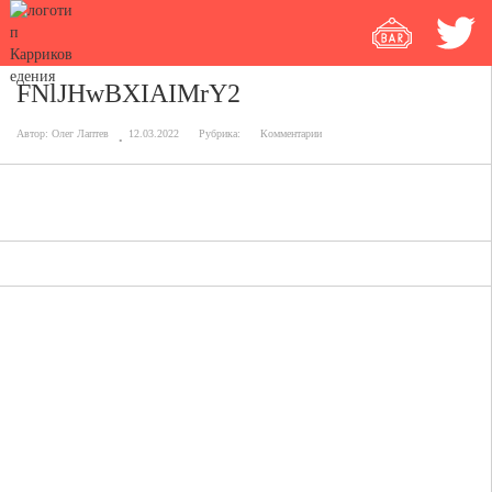
FNlJHwBXIAIMrY2
Автор:
Олег Лаптев
12.03.2022
Рубрика:
Комментарии