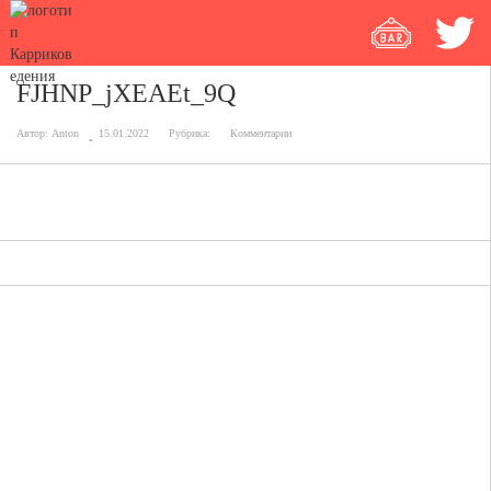
FJHNP_jXEAEt_9Q
Автор:
Anton
15.01.2022
Рубрика:
Комментарии