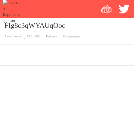
FIg8c3qWYAUqOoc
Автор:
Anton
15.01.2022
Рубрика:
Комментарии