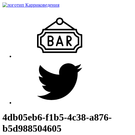
4db05eb6-f1b5-4c38-a876-
b5d988504605