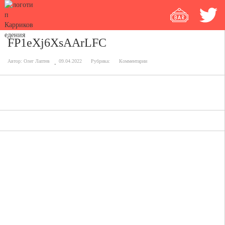
FP1eXj6XsAArLFC
Автор:
Олег Лаптев
09.04.2022
Рубрика:
Комментарии