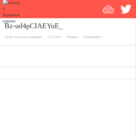
Bz-ud4pCIAEYuE_
Автор:
Александр Граирович
15.10.2014
Рубрика:
Комментарии