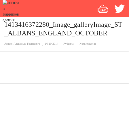
1413416372280_Image_galleryImage_ST
_ALBANS_ENGLAND_OCTOBER
Автор:
Александр Граирович
16.10.2014
Рубрика:
Комментарии