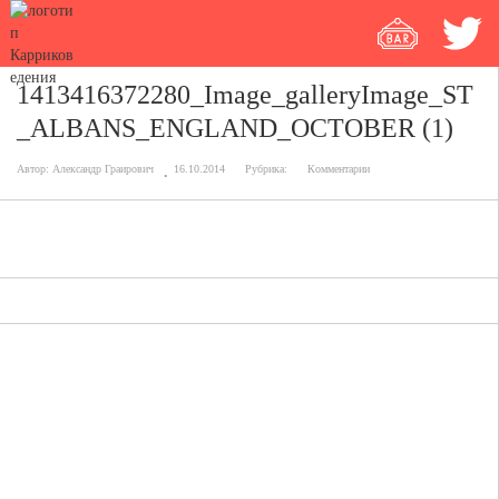
1413416372280_Image_galleryImage_ST
_ALBANS_ENGLAND_OCTOBER (1)
Автор:
Александр Граирович
16.10.2014
Рубрика:
Комментарии